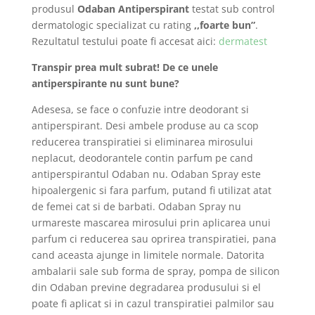
produsul
Odaban Antiperspirant
testat sub control
dermatologic specializat cu rating
,,foarte bun”
.
Rezultatul testului poate fi accesat aici:
dermatest
Transpir prea mult subrat! De ce unele
antiperspirante nu sunt bune?
Adesesa, se face o confuzie intre deodorant si
antiperspirant. Desi ambele produse au ca scop
reducerea transpiratiei si eliminarea mirosului
neplacut, deodorantele contin parfum pe cand
antiperspirantul Odaban nu. Odaban Spray este
hipoalergenic si fara parfum, putand fi utilizat atat
de femei cat si de barbati. Odaban Spray nu
urmareste mascarea mirosului prin aplicarea unui
parfum ci reducerea sau oprirea transpiratiei, pana
cand aceasta ajunge in limitele normale. Datorita
ambalarii sale sub forma de spray, pompa de silicon
din Odaban previne degradarea produsului si el
poate fi aplicat si in cazul transpiratiei palmilor sau