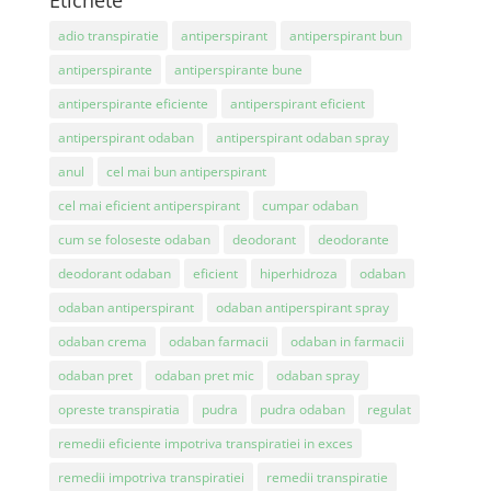
adio transpiratie
antiperspirant
antiperspirant bun
antiperspirante
antiperspirante bune
antiperspirante eficiente
antiperspirant eficient
antiperspirant odaban
antiperspirant odaban spray
anul
cel mai bun antiperspirant
cel mai eficient antiperspirant
cumpar odaban
cum se foloseste odaban
deodorant
deodorante
deodorant odaban
eficient
hiperhidroza
odaban
odaban antiperspirant
odaban antiperspirant spray
odaban crema
odaban farmacii
odaban in farmacii
odaban pret
odaban pret mic
odaban spray
opreste transpiratia
pudra
pudra odaban
regulat
remedii eficiente impotriva transpiratiei in exces
remedii impotriva transpiratiei
remedii transpiratie