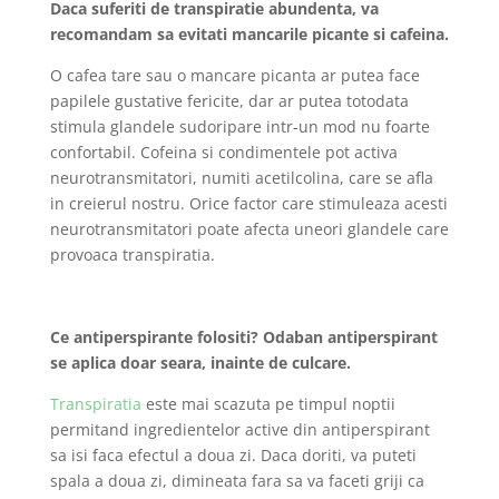
Daca suferiti de transpiratie abundenta, va
recomandam sa evitati mancarile picante si cafeina.
O cafea tare sau o mancare picanta ar putea face
papilele gustative fericite, dar ar putea totodata
stimula glandele sudoripare intr-un mod nu foarte
confortabil. Cofeina si condimentele pot activa
neurotransmitatori, numiti acetilcolina, care se afla
in creierul nostru. Orice factor care stimuleaza acesti
neurotransmitatori poate afecta uneori glandele care
provoaca transpiratia.
Ce antiperspirante folositi? Odaban antiperspirant
se aplica doar seara, inainte de culcare.
Transpiratia
este mai scazuta pe timpul noptii
permitand ingredientelor active din antiperspirant
sa isi faca efectul a doua zi. Daca doriti, va puteti
spala a doua zi, dimineata fara sa va faceti griji ca