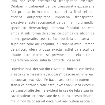
irita dar care controleaza transpiratia excesiva.
Odaban – tratament pentru transpiratia excesiva, a
fost premiat in mai multe randuri ca fiind cel mai
eficient antiperspirant impotriva transpiratiei
excesive si este recomandat de cei mai multi medici
specialisti dermatologi, datorita faptului ca este
ambalat sub forma de spray, cu pompa de silicon de
ultima generatie, ceea ce face posibila aplicarea lui
si pe alte zone ale corpului, nu doar la axila. Pompa
de silicon, ofera o doza exacta, astfel ca riscul de
iritatie este minim si previne in acelasi timp,
degradarea produsului la contactul cu aerul.
Hiperhidroza, derivat din cuvantul „hidros” din limba
greaca care inseamna „sudoare”, descrie eliminarea
de sudoare excesiva. Pe baza carui criteriu putem
stabili ca o transpiratie este „excesiva”? Daca excesul
de transpiratie devine evident in caz de febra sau in
cazul bufeurilor provocate de caldura, acesta devine
mai dificil de observat daca nu-l mai putem asocia cu