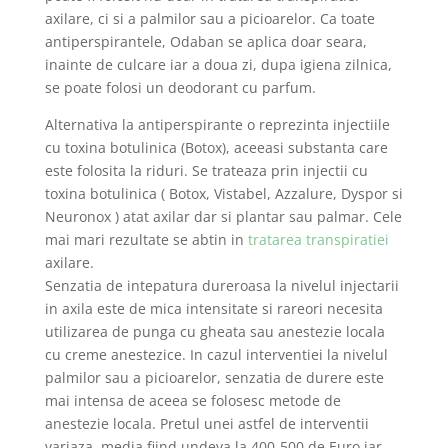
axilare, ci si a palmilor sau a picioarelor. Ca toate
antiperspirantele, Odaban se aplica doar seara,
inainte de culcare iar a doua zi, dupa igiena zilnica,
se poate folosi un deodorant cu parfum.
Alternativa la antiperspirante o reprezinta injectiile
cu toxina botulinica (Botox), aceeasi substanta care
este folosita la riduri. Se trateaza prin injectii cu
toxina botulinica ( Botox, Vistabel, Azzalure, Dyspor si
Neuronox ) atat axilar dar si plantar sau palmar. Cele
mai mari rezultate se abtin in
tratarea transpiratiei
axilare.
Senzatia de intepatura dureroasa la nivelul injectarii
in axila este de mica intensitate si rareori necesita
utilizarea de punga cu gheata sau anestezie locala
cu creme anestezice. In cazul interventiei la nivelul
palmilor sau a picioarelor, senzatia de durere este
mai intensa de aceea se folosesc metode de
anestezie locala. Pretul unei astfel de interventii
variaza, media fiind undeva la 400-500 de Euro iar