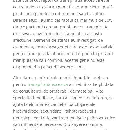
Este cunoscut faptul ca transpiratia excesiva este
cauzata de o trasatura genetica, dar pacientii pot fi
predispusi genetic la diferite boli sau trasaturi.
Diferite studii au indicat faptul ca mai mult de 50%
dintre pacientii care au probleme cu transpiratia
excesiva au avut un istoric familial cu aceasta
afectiune. Oamenii de stiinta au investigat, de
asemenea, localizarea genei care este responsabila
pentru transpiratia abundenta dar pana in prezent
manipularea sau controlulacestei gene nu este
disponibil din punct de vedere clinic.
Abordarea pentru tratamentul hiperhidrozei sau
pentru
transpiratia excesiva
ar trebui sa fie ghidata
de consultanti, de preferabil dermatologi. Alte
specialitati medicale, cum ar fi medicina interna, va
ajuta la eliminarea cauzelor patologice ale
hiperhidrozei secundare. Psihoterapeutii si
neurologii vor trata vor trata motivele psihosomatice
sau influentele nervoase. O plangere comuna,