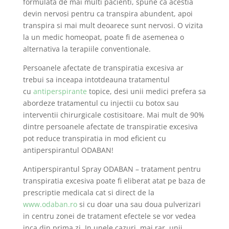
formulata de mai multi pacienti, spune ca acestia
devin nervosi pentru ca transpira abundent, apoi
transpira si mai mult deoarece sunt nervosi. O vizita
la un medic homeopat, poate fi de asemenea o
alternativa la terapiile conventionale.
Persoanele afectate de transpiratia excesiva ar
trebui sa inceapa intotdeauna tratamentul
cu
antiperspirante
topice, desi unii medici prefera sa
abordeze tratamentul cu injectii cu botox sau
interventii chirurgicale costisitoare. Mai mult de 90%
dintre persoanele afectate de transpiratie excesiva
pot reduce transpiratia in mod eficient cu
antiperspirantul ODABAN!
Antiperspirantul Spray ODABAN – tratament pentru
transpiratia excesiva poate fi eliberat atat pe baza de
prescriptie medicala cat si direct de la
www.odaban.ro
si cu doar una sau doua pulverizari
in centru zonei de tratament efectele se vor vedea
inca din prima zi. In unele cazuri, mai rar, unii