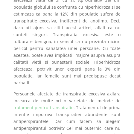
afecteaza viata de zi cu zi. Aproximativ 3% din
populatia globului se confrunta cu hiperhidroza si se
estimeaza ca pana la 12% din populatie sufera de
transpiratie excesiva, indiferent de anotimp. Deci,
daca ati ajuns sa cititi acest articol, aflati ca nu
sunteti singuri. Transpiratia excesiva este o
tulburare benigna, in sensul ca nu prezinta niciun
pericol pentru sanatatea unei persoane. Cu toate
acestea, poate avea implicatii majore asupra asupra
calitatii vietii si bunastarii sociale. Hiperhidroza
afecteaza, potrivit unor experti pana la 3% din
populatie, iar femeile sunt mai predispuse decat
barbatii.
Persoanele afectate de transpiratie excesiva axilara
incearca de multe ori o varietate de metode de
tratament pentru transpiratie
. Tratamentul de prima
intentie impotriva transpiratiei abundente sunt
antiperspirantele. Dar cum facem sa alegem
antiperspirantul potrivit? Cel mai puternic, care nu