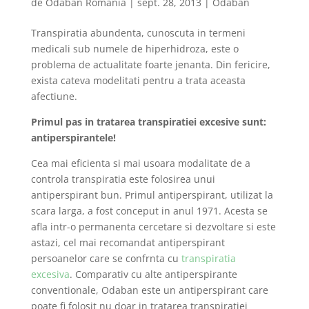
de
Odaban Romania
|
sept. 28, 2013
|
Odaban
Transpiratia abundenta, cunoscuta in termeni
medicali sub numele de hiperhidroza, este o
problema de actualitate foarte jenanta. Din fericire,
exista cateva modelitati pentru a trata aceasta
afectiune.
Primul pas in tratarea transpiratiei excesive sunt:
antiperspirantele!
Cea mai eficienta si mai usoara modalitate de a
controla transpiratia este folosirea unui
antiperspirant bun. Primul antiperspirant, utilizat la
scara larga, a fost conceput in anul 1971. Acesta se
afla intr-o permanenta cercetare si dezvoltare si este
astazi, cel mai recomandat antiperspirant
persoanelor care se confrnta cu
transpiratia
excesiva
. Comparativ cu alte antiperspirante
conventionale, Odaban este un antiperspirant care
poate fi folosit nu doar in tratarea transpiratiei