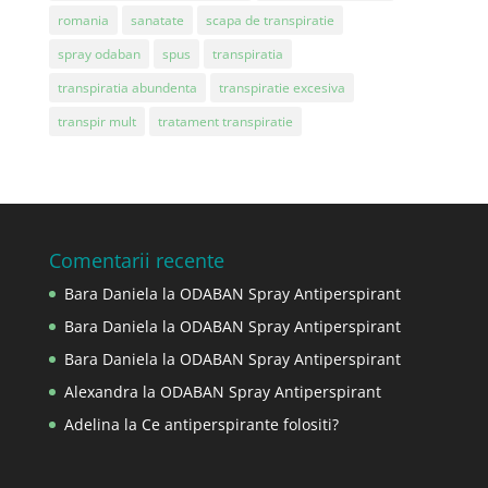
romania
sanatate
scapa de transpiratie
spray odaban
spus
transpiratia
transpiratia abundenta
transpiratie excesiva
transpir mult
tratament transpiratie
Comentarii recente
Bara Daniela
la
ODABAN Spray Antiperspirant
Bara Daniela
la
ODABAN Spray Antiperspirant
Bara Daniela
la
ODABAN Spray Antiperspirant
Alexandra
la
ODABAN Spray Antiperspirant
Adelina
la
Ce antiperspirante folositi?