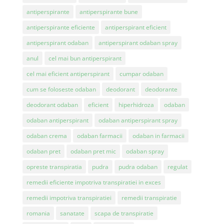
antiperspirante
antiperspirante bune
antiperspirante eficiente
antiperspirant eficient
antiperspirant odaban
antiperspirant odaban spray
anul
cel mai bun antiperspirant
cel mai eficient antiperspirant
cumpar odaban
cum se foloseste odaban
deodorant
deodorante
deodorant odaban
eficient
hiperhidroza
odaban
odaban antiperspirant
odaban antiperspirant spray
odaban crema
odaban farmacii
odaban in farmacii
odaban pret
odaban pret mic
odaban spray
opreste transpiratia
pudra
pudra odaban
regulat
remedii eficiente impotriva transpiratiei in exces
remedii impotriva transpiratiei
remedii transpiratie
romania
sanatate
scapa de transpiratie