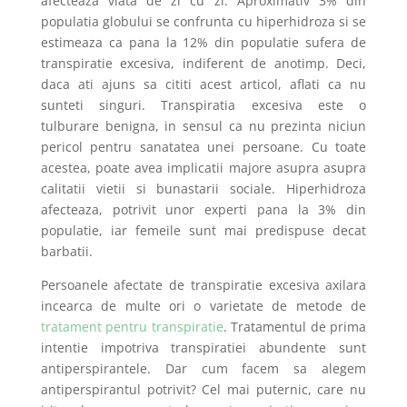
afecteaza viata de zi cu zi. Aproximativ 3% din
populatia globului se confrunta cu hiperhidroza si se
estimeaza ca pana la 12% din populatie sufera de
transpiratie excesiva, indiferent de anotimp. Deci,
daca ati ajuns sa cititi acest articol, aflati ca nu
sunteti singuri. Transpiratia excesiva este o
tulburare benigna, in sensul ca nu prezinta niciun
pericol pentru sanatatea unei persoane. Cu toate
acestea, poate avea implicatii majore asupra asupra
calitatii vietii si bunastarii sociale. Hiperhidroza
afecteaza, potrivit unor experti pana la 3% din
populatie, iar femeile sunt mai predispuse decat
barbatii.
Persoanele afectate de transpiratie excesiva axilara
incearca de multe ori o varietate de metode de
tratament pentru transpiratie
. Tratamentul de prima
intentie impotriva transpiratiei abundente sunt
antiperspirantele. Dar cum facem sa alegem
antiperspirantul potrivit? Cel mai puternic, care nu