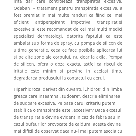
irita dar care controleaza transpiratia excesiva.
Odaban – tratament pentru transpiratia excesiva, a
fost premiat in mai multe randuri ca fiind cel mai
eficient antiperspirant impotriva transpiratiei
excesive si este recomandat de cei mai multi medici
specialisti dermatologi, datorita faptului ca este
ambalat sub forma de spray, cu pompa de silicon de
ultima generatie, ceea ce face posibila aplicarea lui
si pe alte zone ale corpului, nu doar la axila. Pompa
de silicon, ofera o doza exacta, astfel ca riscul de
iritatie este minim si previne in acelasi timp,
degradarea produsului la contactul cu aerul.
Hiperhidroza, derivat din cuvantul „hidros” din limba
greaca care inseamna „sudoare”, descrie eliminarea
de sudoare excesiva. Pe baza carui criteriu putem
stabili ca o transpiratie este „excesiva”? Daca excesul
de transpiratie devine evident in caz de febra sau in
cazul bufeurilor provocate de caldura, acesta devine
mai dificil de observat daca nu-l mai putem asocia cu