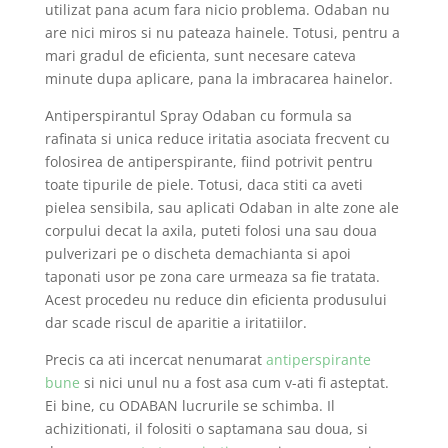
utilizat pana acum fara nicio problema. Odaban nu
are nici miros si nu pateaza hainele. Totusi, pentru a
mari gradul de eficienta, sunt necesare cateva
minute dupa aplicare, pana la imbracarea hainelor.
Antiperspirantul Spray Odaban cu formula sa
rafinata si unica reduce iritatia asociata frecvent cu
folosirea de antiperspirante, fiind potrivit pentru
toate tipurile de piele. Totusi, daca stiti ca aveti
pielea sensibila, sau aplicati Odaban in alte zone ale
corpului decat la axila, puteti folosi una sau doua
pulverizari pe o discheta demachianta si apoi
taponati usor pe zona care urmeaza sa fie tratata.
Acest procedeu nu reduce din eficienta produsului
dar scade riscul de aparitie a iritatiilor.
Precis ca ati incercat nenumarat
antiperspirante
bune
si nici unul nu a fost asa cum v-ati fi asteptat.
Ei bine, cu ODABAN lucrurile se schimba. Il
achizitionati, il folositi o saptamana sau doua, si