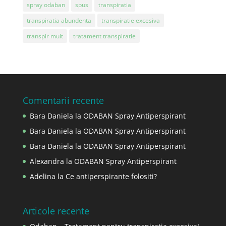
spray odaban
spus
transpiratia
transpiratia abundenta
transpiratie excesiva
transpir mult
tratament transpiratie
Comentarii recente
Bara Daniela
la
ODABAN Spray Antiperspirant
Bara Daniela
la
ODABAN Spray Antiperspirant
Bara Daniela
la
ODABAN Spray Antiperspirant
Alexandra
la
ODABAN Spray Antiperspirant
Adelina
la
Ce antiperspirante folositi?
Articole recente