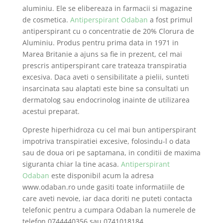
aluminiu. Ele se elibereaza in farmacii si magazine
de cosmetica.
Antiperspirant Odaban
a fost primul
antiperspirant cu o concentratie de 20% Clorura de
Aluminiu. Produs pentru prima data in 1971 in
Marea Britanie a ajuns sa fie in prezent, cel mai
prescris antiperspirant care trateaza transpiratia
excesiva. Daca aveti o sensibilitate a pielii, sunteti
insarcinata sau alaptati este bine sa consultati un
dermatolog sau endocrinolog inainte de utilizarea
acestui preparat.
Opreste hiperhidroza cu cel mai bun antiperspirant
impotriva transpiratiei excesive, folosindu-l o data
sau de doua ori pe saptamana, in conditii de maxima
siguranta chiar la tine acasa.
Antiperspirant
Odaban
este disponibil acum la adresa
www.odaban.ro unde gasiti toate informatiile de
care aveti nevoie, iar daca doriti ne puteti contacta
telefonic pentru a cumpara Odaban la numerele de
telefon 0744440356 sau 0741018184.