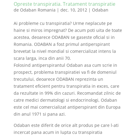
Opreste transpiratia. Tratament transpiratie
de
Odaban Romania
|
dec. 10, 2012
|
Odaban
Ai probleme cu transpiratia? Urme neplacute pe
haine si miros impregnat? De acum poti uita de toate
acestea, deoarece ODABAN se gaseste oficial si in
Romania. ODABAN a fost primul antiperspirant
brevetat la nivel mondial si comercializat intens la
scara larga, inca din anii 70.
Folosind antiperspirantul Odaban asa cum scrie in
prospect, problema transpiratiei va fi de domeniul
trecutului, deoarece ODABAN reprezinta un
tratament eficient pentru transpiratia in exces, care
da rezultate in 99% din cazuri. Recomandat zilnic de
catre medici dermatologi si endocrinologi, Odaban
este cel mai comercializat antiperspirant din Europa
din anul 1971 si pana azi.
Odaban este diferit de orice alt produs pe care l-ati
incercat pana acum in lupta cu transpiratia