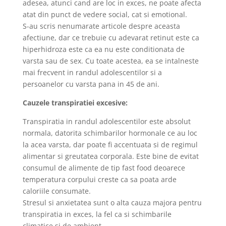
adesea, atunci cand are loc in exces, ne poate afecta
atat din punct de vedere social, cat si emotional.
S-au scris nenumarate articole despre aceasta
afectiune, dar ce trebuie cu adevarat retinut este ca
hiperhidroza este ca ea nu este conditionata de
varsta sau de sex. Cu toate acestea, ea se intalneste
mai frecvent in randul adolescentilor si a
persoanelor cu varsta pana in 45 de ani.
Cauzele transpiratiei excesive:
Transpiratia in randul adolescentilor este absolut
normala, datorita schimbarilor hormonale ce au loc
la acea varsta, dar poate fi accentuata si de regimul
alimentar si greutatea corporala. Este bine de evitat
consumul de alimente de tip fast food deoarece
temperatura corpului creste ca sa poata arde
caloriile consumate.
Stresul si anxietatea sunt o alta cauza majora pentru
transpiratia in exces, la fel ca si schimbarile
climatice si de ambient.