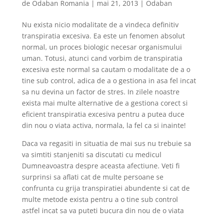
de
Odaban Romania
|
mai 21, 2013
|
Odaban
Nu exista nicio modalitate de a vindeca definitiv
transpiratia excesiva. Ea este un fenomen absolut
normal, un proces biologic necesar organismului
uman. Totusi, atunci cand vorbim de transpiratia
excesiva este normal sa cautam o modalitate de a o
tine sub control, adica de a o gestiona in asa fel incat
sa nu devina un factor de stres. In zilele noastre
exista mai multe alternative de a gestiona corect si
eficient transpiratia excesiva pentru a putea duce
din nou o viata activa, normala, la fel ca si inainte!
Daca va regasiti in situatia de mai sus nu trebuie sa
va simtiti stanjeniti sa discutati cu medicul
Dumneavoastra despre aceasta afectiune. Veti fi
surprinsi sa aflati cat de multe persoane se
confrunta cu grija transpiratiei abundente si cat de
multe metode exista pentru a o tine sub control
astfel incat sa va puteti bucura din nou de o viata