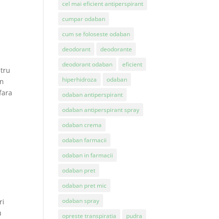
cel mai eficient antiperspirant
cumpar odaban
cum se foloseste odaban
deodorant
deodorante
deodorant odaban
eficient
tru
hiperhidroza
odaban
an
 fara
odaban antiperspirant
odaban antiperspirant spray
odaban crema
odaban farmacii
odaban in farmacii
odaban pret
odaban pret mic
odaban spray
ri
u
opreste transpiratia
pudra