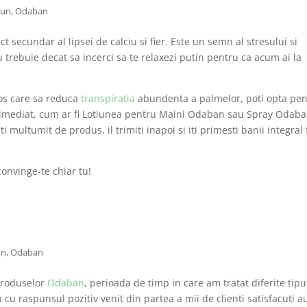
mun
,
Odaban
t secundar al lipsei de calciu si fier. Este un semn al stresului si
nu trebuie decat sa incerci sa te relaxezi putin pentru ca acum ai la
os care sa reduca
transpiratia
abundenta a palmelor, poti opta pen
 imediat, cum ar fi Lotiunea pentru Maini Odaban sau Spray Odab
ti multumit de produs, il trimiti inapoi si iti primesti banii integral
convinge-te chiar tu!
un
,
Odaban
produselor
Odaban
, perioada de timp in care am tratat diferite tipu
cu raspunsul pozitiv venit din partea a mii de clienti satisfacuti a