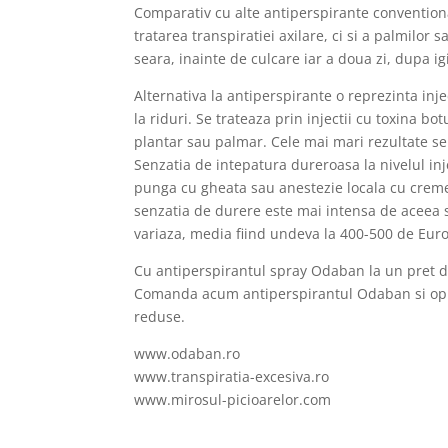
Comparativ cu alte antiperspirante conventiona
tratarea transpiratiei axilare, ci si a palmilor
seara, inainte de culcare iar a doua zi, dupa i
Alternativa la antiperspirante o reprezinta inje
la riduri. Se trateaza prin injectii cu toxina bo
plantar sau palmar. Cele mai mari rezultate se
Senzatia de intepatura dureroasa la nivelul inje
punga cu gheata sau anestezie locala cu creme a
senzatia de durere este mai intensa de aceea se
variaza, media fiind undeva la 400-500 de Euro 
Cu antiperspirantul spray Odaban la un pret 
Comanda acum antiperspirantul Odaban si opreste
reduse.
www.odaban.ro
www.transpiratia-excesiva.ro
www.mirosul-picioarelor.com