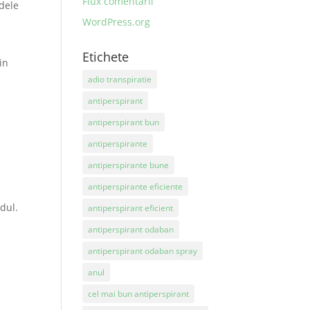
Flux comentarii
dele
WordPress.org
Etichete
in
adio transpiratie
antiperspirant
antiperspirant bun
antiperspirante
antiperspirante bune
antiperspirante eficiente
dul.
antiperspirant eficient
antiperspirant odaban
antiperspirant odaban spray
anul
cel mai bun antiperspirant