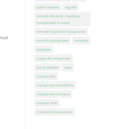
pudra odaban
regulat
remedii eficiente impotriva
transpiratiei in exces
remedii impotriva transpiratiei
 mult
remedii transpiratie
romania
sanatate
scapa de transpiratie
spray odaban
spus
transpiratia
transpiratia abundenta
transpiratie excesiva
transpir mult
tratament transpiratie