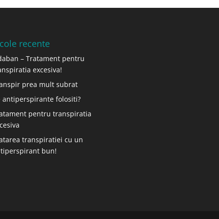
icole recente
aban – Tratament pentru
anspiratia excesiva!
anspir prea mult subrat
 antiperspirante folositi?
atament pentru transpiratia
cesiva
atarea transpiratiei cu un
tiperspirant bun!