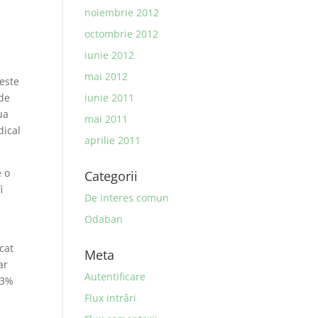
noiembrie 2012
octombrie 2012
iunie 2012
mai 2012
 este
iunie 2011
 de
ua
mai 2011
dical
aprilie 2011
e o
Categorii
i
De interes comun
Odaban
cat
Meta
ar
Autentificare
 3%
Flux intrări