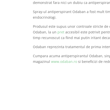
demonstrat fara nici un dubiu ca antiperspiran
Spray-ul antiperspirant Odaban a fost mult tim
endocrinologi.
Produsul este supus unor controale stricte de c
Odaban, la un
pret
accesibil este potrivit pent
timp recunoscut ca fiind mai putin iritant deca
Odaban reprezinta tratamentul de prima intent
Cumpara acuma antiperspirantul Odaban, singur
magazinul
www.odaban.ro
si beneficizi de red