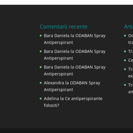
Comentarii recente
Art
Bara Daniela
la
ODABAN Spray
Od
Antiperspirant
tr
Bara Daniela
la
ODABAN Spray
Tr
Antiperspirant
Ce
Bara Daniela
la
ODABAN Spray
Tr
Antiperspirant
ex
Alexandra
la
ODABAN Spray
Tr
Antiperspirant
an
Adelina
la
Ce antiperspirante
folositi?