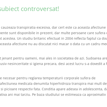
subiect controversat!
 cauzeaza transpiratia excesiva, dar cert este ca aceasta afectiune
tamente sunt disponibile in prezent, dar multe persoane care sufera
nt acestea. Un studiu britanic efectuat in 2004 reflecta faptul ca do
 aceasta afectiune nu au discutat nici macar o data cu un cadru me
t jenant pentru oameni, mai ales in societatea de azi. Sudoarea ar
usiv nesinceritate si igiena precara, desi acest lucru s-a dovedit a f
te necesar pentru reglarea temperaturii corporale sufera de
u afectiunea medicala denumita hiperhidroza transpira mai mult de
 si picioare respectiv fata. Conditia apare adesea in adolescenta, d
tiva ani mai tarziu. Pe baza studiului se estimeaza ca aproximativ