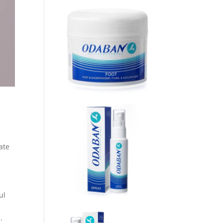
ate
ul
a
.