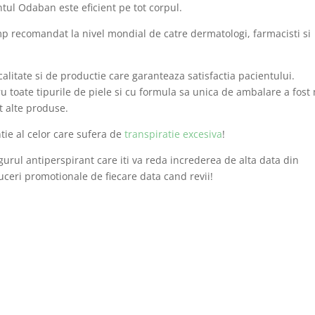
tul Odaban este eficient pe tot corpul.
p recomandat la nivel mondial de catre dermatologi, farmacisti si
alitate si de productie care garanteaza satisfactia pacientului.
ru toate tipurile de piele si cu formula sa unica de ambalare a fost
t alte produse.
ie al celor care sufera de
transpiratie excesiva
!
ul antiperspirant care iti va reda increderea de alta data din
uceri promotionale de fiecare data cand revii!