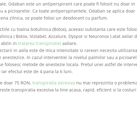
le, Odaban este un antiperspirant care poate fi folosit nu doar in
 sau a picioarelor. Ca toate antiperspirantele, Odaban se aplica doar
giena zilnica, se poate folosi un deodorant cu parfum.
ctiile cu toxina botulinica (Botox), aceeasi substanta care este folos
tulinica ( Botox, Vistabel, Azzalure, Dyspor si Neuronox ) atat axilar d
 abtin in
tratarea transpiratiei
axilare.
ctarii in axila este de mica intensitate si rareori necesita utilizare
nestezice. In cazul interventiei la nivelul palmilor sau a picioarel
 folosesc metode de anestezie locala. Pretul unei astfel de interve
iar efectul este de 4 pana la 6 luni.
de doar 75 RON,
transpiratia excesiva
nu mai reprezinta o problem
 transpiratia excesiva la tine acasa, rapid, eficient si la costuri