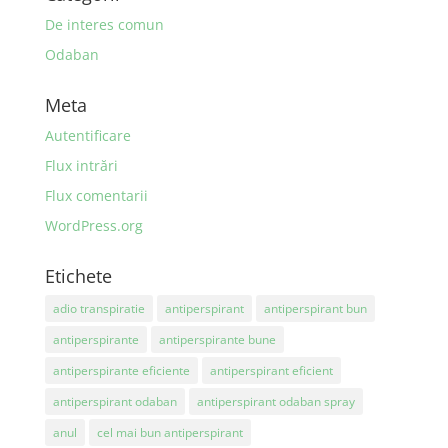
De interes comun
Odaban
Meta
Autentificare
Flux intrări
Flux comentarii
WordPress.org
Etichete
adio transpiratie
antiperspirant
antiperspirant bun
antiperspirante
antiperspirante bune
antiperspirante eficiente
antiperspirant eficient
antiperspirant odaban
antiperspirant odaban spray
anul
cel mai bun antiperspirant