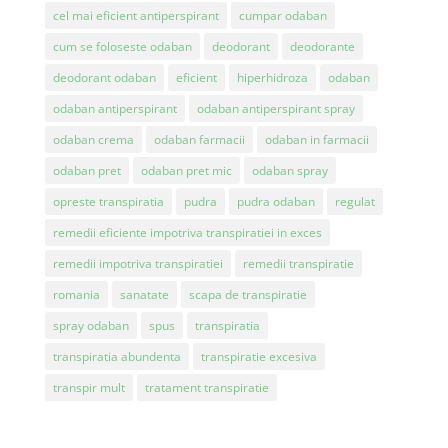
cel mai eficient antiperspirant
cumpar odaban
cum se foloseste odaban
deodorant
deodorante
deodorant odaban
eficient
hiperhidroza
odaban
odaban antiperspirant
odaban antiperspirant spray
odaban crema
odaban farmacii
odaban in farmacii
odaban pret
odaban pret mic
odaban spray
opreste transpiratia
pudra
pudra odaban
regulat
remedii eficiente impotriva transpiratiei in exces
remedii impotriva transpiratiei
remedii transpiratie
romania
sanatate
scapa de transpiratie
spray odaban
spus
transpiratia
transpiratia abundenta
transpiratie excesiva
transpir mult
tratament transpiratie