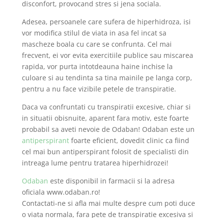
disconfort, provocand stres si jena sociala.
Adesea, persoanele care sufera de hiperhidroza, isi
vor modifica stilul de viata in asa fel incat sa
mascheze boala cu care se confrunta. Cel mai
frecvent, ei vor evita exercitiile publice sau miscarea
rapida, vor purta intotdeauna haine inchise la
culoare si au tendinta sa tina mainile pe langa corp,
pentru a nu face vizibile petele de transpiratie.
Daca va confruntati cu transpiratii excesive, chiar si
in situatii obisnuite, aparent fara motiv, este foarte
probabil sa aveti nevoie de Odaban! Odaban este un
antiperspirant
foarte eficient, dovedit clinic ca fiind
cel mai bun antiperspirant folosit de specialisti din
intreaga lume pentru tratarea hiperhidrozei!
Odaban
este disponibil in farmacii si la adresa
oficiala www.odaban.ro!
Contactati-ne si afla mai multe despre cum poti duce
o viata normala, fara pete de transpiratie excesiva si