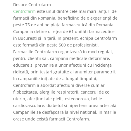
Despre Centrofarm
Centrofarm
este unul dintre cele mai mari lanţuri de
farmacii din Romania, beneficiind de o experienţă de
peste 75 de ani pe piaţa farmaceutică din Romania.
Compania deţine o reţea de 61 unităţi farmaceutice
in Bucureşti şi in ţară. In prezent, echipa Centrofarm
este formată din peste 500 de profesionişti.
Farmaciile Centrofarm organizează in mod regulat,
pentru clientii săi, campanii medicale deformare,
educare si prevenire a unor afecţiuni cu incidenţă
ridicată, prin testari gratuite ai anumitor parametrii.
In campaniile iniţiate de-a lungul timpului,
Centrofarm a abordat afectiuni diverse cum ar
fi:obezitatea, alergiile respiratorii, cancerul de col
uterin, afecţiuni ale pielii, osteoporoza, bolile
cardiovasculare, diabetul si hipertensiunea arterială.
Campaniile se desfăşoară la nivel naţional, in marile
oraşe unde există farmacii Centrofarm.