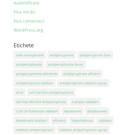
Autentificare
Flux intrări
Flux comentarii
WordPress.org
Etichete
adio transpiratie
antiperspirant
antiperspirant bun
antiperspirante
antiperspirante bune
antiperspirante eficiente
antiperspirant eficient
antiperspirant odaban
antiperspirant odaban spray
anul
cel mai bun antiperspirant
cel mai eficient antiperspirant
cumpar odaban
cum se foloseste odaban
deodorant
deodorante
deodorant odaban
eficient
hiperhidroza
odaban
odaban antiperspirant
odaban antiperspirant spray