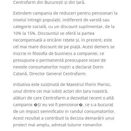
Centrofarm din București și din țară.
Extindem campania de reduceri pentru pensionari la
nivelul intregii populații, indiferent de varstă sau
categorie socială, cu un discount suplimentar, de la
10% la 15%. Discountul se oferă la partea
necompensată a oricărei rețete și, in prezent, este
cel mai mare discount de pe piață. Acest demers se
inscrie in filosofia de business a companiei, ce
presupune o permanentă preocupare vizavi de
nevoile consumatorilor noștri a declarat Dorin
Catană, Director General Centrofarm.
Inițiativa este susținută de Maestrul Florin Piersic,
unul dintre cei mai iubiți actori din țara noastră,
alături de care Centrofarm a dezvoltat recent o altă
campanie �Și eu voi fi pensionar�, ce s-a bucurat
de un impact semnificativ in randul consumatorilor.
Acest rezultat a contribuit la decizia demarării unui
proiect mai amplu, adresat tuturor romanilor.