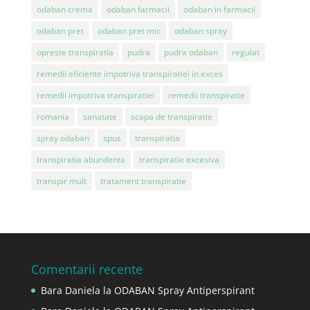
odaban crema
odaban farmacii
odaban in farmacii
odaban pret
odaban pret mic
odaban spray
opreste transpiratia
pudra
pudra odaban
regulat
remedii eficiente impotriva transpiratiei in exces
remedii impotriva transpiratiei
remedii transpiratie
romania
sanatate
scapa de transpiratie
spray odaban
spus
transpiratia
transpiratia abundenta
transpiratie excesiva
transpir mult
tratament transpiratie
Comentarii recente
Bara Daniela
la
ODABAN Spray Antiperspirant