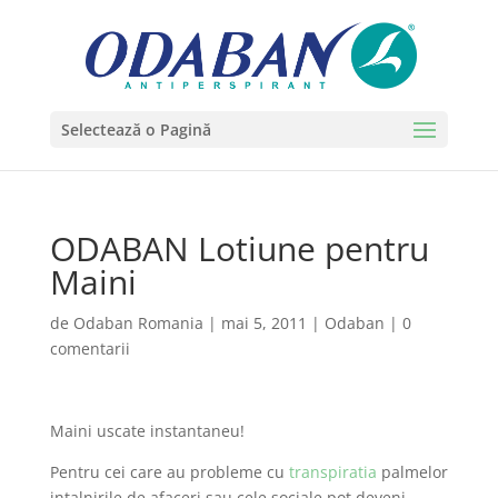
Selectează o Pagină
ODABAN Lotiune pentru
Maini
de
Odaban Romania
|
mai 5, 2011
|
Odaban
|
0
comentarii
Maini uscate instantaneu!
Pentru cei care au probleme cu
transpiratia
palmelor
intalnirile de afaceri sau cele sociale pot deveni