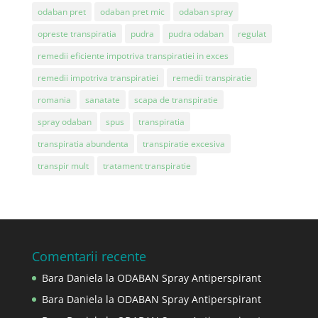
odaban pret
odaban pret mic
odaban spray
opreste transpiratia
pudra
pudra odaban
regulat
remedii eficiente impotriva transpiratiei in exces
remedii impotriva transpiratiei
remedii transpiratie
romania
sanatate
scapa de transpiratie
spray odaban
spus
transpiratia
transpiratia abundenta
transpiratie excesiva
transpir mult
tratament transpiratie
Comentarii recente
Bara Daniela
la
ODABAN Spray Antiperspirant
Bara Daniela
la
ODABAN Spray Antiperspirant