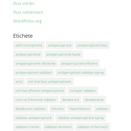
Flux intrări
Flux comentarii
WordPress.org
Etichete
adio transpiratie
antiperspirant
antiperspirant bun
antiperspirante
antiperspirante bune
antiperspirante eficiente
antiperspirant eficient
antiperspirant odaban
antiperspirant odaban spray
anul
cel mai bun antiperspirant
cel mai eficient antiperspirant
cumpar odaban
cum se foloseste odaban
deodorant
deodorante
deodorant odaban
eficient
hiperhidroza
odaban
odaban antiperspirant
odaban antiperspirant spray
odaban crema
odaban farmacii
odaban in farmacii