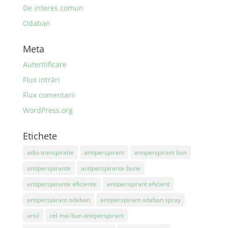
De interes comun
Odaban
Meta
Autentificare
Flux intrări
Flux comentarii
WordPress.org
Etichete
adio transpiratie
antiperspirant
antiperspirant bun
antiperspirante
antiperspirante bune
antiperspirante eficiente
antiperspirant eficient
antiperspirant odaban
antiperspirant odaban spray
anul
cel mai bun antiperspirant