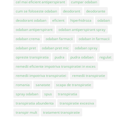
cel mai eficient antiperspirant
cumpar odaban
cum se foloseste odaban
deodorant
deodorante
deodorant odaban
eficient
hiperhidroza
odaban
odaban antiperspirant
odaban antiperspirant spray
odaban crema
odaban farmacii
odaban in farmacii
odaban pret
odaban pret mic
odaban spray
opreste transpiratia
pudra
pudra odaban
regulat
remedii eficiente impotriva transpiratiei in exces
remedii impotriva transpiratiei
remedii transpiratie
romania
sanatate
scapa de transpiratie
spray odaban
spus
transpiratia
transpiratia abundenta
transpiratie excesiva
transpir mult
tratament transpiratie