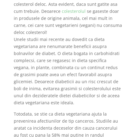
colesterol deloc. Asta evident, daca sunt gatite asa
cum trebuie. Deoarece
colesterolul
se gaseste doar
in produsele de origine animala, cel mai mult in
carne, cei care sunt vegetarieni (vegani) nu consuma
deloc colesterol!
Unele studii mai recente au dovedit ca dieta
vegetariana are nenumarate beneficii asupra
bolnavilor de diabet. O dieta bogata in carbohidrati
complecsi, care se regasesc in dieta specifica
vegana, in plante, combinata cu un continut redus
de grasimi poate avea un efect favorabil asupra
glicemiei. Deoarece diabeticii au un risc crescut de
boli de inima, evitarea grasimii si colesterolului este
unul din dezideratele dietei diabeticilor si de aceea
dieta vegetariana este ideala.
Totodata, se stie ca dieta vegetariana ajuta la
prevenirea afectiunilor de tip canceros. Studiile au
aratat ca incidenta deceselor din cauza cancerului
au fost cu pana la 58% mai putine in randul