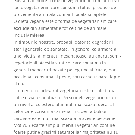
exista mai multe forme de vegetarieni, cum ar fi ovo-
lacto vegetarienii, care consuma totusi produse de
provenienta animala cum ar fi ouala si laptele.
O dieta vegana este o forma de vegetarianism care
exclude din alimentatie tot ce tine de animale,
inclusiv mierea.
In timpurile noastre, probabil datorita degradarii
starii generale de sanatate, in general ca urmare a
unei vieti si alimentatii nesanatoase, au aparut semi-
vegetarienii. Acestia sunt cei care consuma in
general mancaruri bazate pe legume si fructe, dar,
ocazional, consuma si peste, sau carne usoara, lapte
si oua.
Un meniu cu adevarat vegetarian este o cale buna
catre o viata sanatoasa. Persoanele vegetariene au
un nivel al colesterolului mult mai scazut decat al
celor care consuma carne iar incidenta bolilor
cardiace este mult mai scazuta la aceste persoane.
Motivul? Foarte simplu: meniul vegetarian contine
foarte putine grasimi saturate iar majoritatea nu au